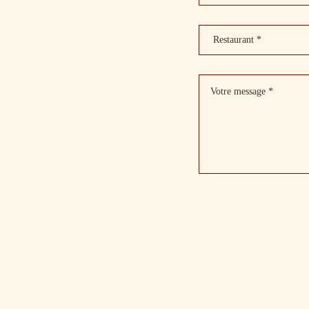
Restaurant *
Votre message *
Les informations portées
techniques afin de trait
Conformément à la Loi n°